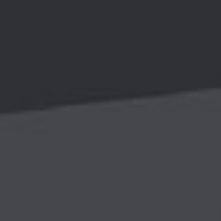
华体会官网登录入口-华体会online(中国)
城投党建
城投产业
新闻中心
民法典宣传
走进城投
联系我们